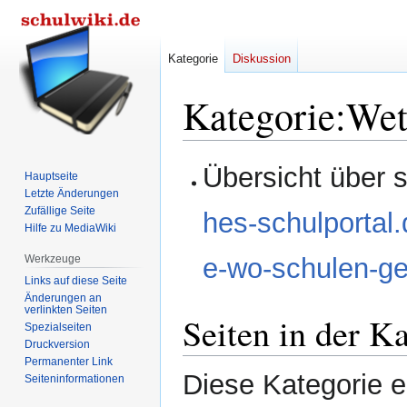
Kategorie
Diskussion
Kategorie
:
Wet
Zur
Zur
Übersicht über 
Hauptseite
Navigation
Suche
Letzte Änderungen
springen
springen
Zufällige Seite
hes-schulportal
Hilfe zu MediaWiki
Werkzeuge
e-wo-schulen-g
Links auf diese Seite
Änderungen an
verlinkten Seiten
Seiten in der K
Spezialseiten
Druckversion
Permanenter Link
Diese Kategorie en
Seiten­­informationen