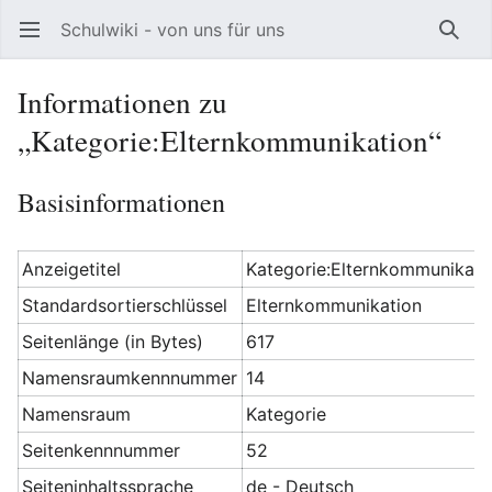
Schulwiki - von uns für uns
Hauptmenü öffnen
Such
Informationen zu
„Kategorie:Elternkommunikation“
Basisinformationen
Anzeigetitel
Kategorie:Elternkommunikati
Standardsortierschlüssel
Elternkommunikation
Seitenlänge (in Bytes)
617
Namensraumkennnummer
14
Namensraum
Kategorie
Seitenkennnummer
52
Seiteninhaltssprache
de - Deutsch