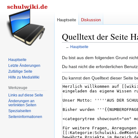
Hauptseite
Diskussion
Quelltext der Seite H
←
Hauptseite
Zur
Zur
Du bist aus dem folgenden Grund nicht 
Hauptseite
Navigation
Suche
Letzte Änderungen
Du hast nicht die erforderlichen Benutz
springen
springen
Zufällige Seite
Hilfe zu MediaWiki
Du kannst den Quelltext dieser Seite b
Werkzeuge
Links auf diese Seite
Änderungen an
verlinkten Seiten
Spezialseiten
Seiten­­informationen